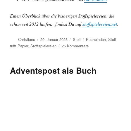
Einen Überblick über die bisherigen Stoffspielereien, die
schon seit 2012 laufen,
findest Du auf
stoffspielereien.net
.
Autor
Veröffentlicht
Kategorien
Schlagwörter
Christiane
29. Januar 2023
Stoff
Buchbinden
,
Stoff
am
zu
trifft Papier
,
Stoffspielereien
25 Kommentare
Stoffspielereien:
Stoffbücher
Adventspost als Buch