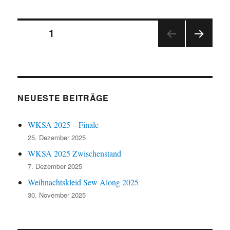
Schachtel
Seitennummerierung
SEITE
1
NÄC
der
HSTE
SEIT
Beiträge
E
NEUESTE BEITRÄGE
WKSA 2025 – Finale
25. Dezember 2025
WKSA 2025 Zwischenstand
7. Dezember 2025
Weihnachtskleid Sew Along 2025
30. November 2025