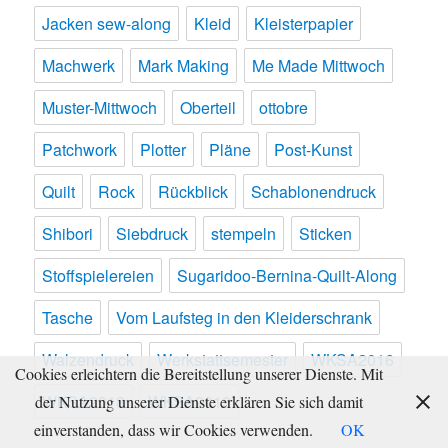
Jacken sew-along
Kleid
Kleisterpapier
Machwerk
Mark Making
Me Made Mittwoch
Muster-Mittwoch
Oberteil
ottobre
Patchwork
Plotter
Pläne
Post-Kunst
Quilt
Rock
Rückblick
Schablonendruck
Shibori
Siebdruck
stempeln
Sticken
Stoffspielereien
Sugaridoo-Bernina-Quilt-Along
Tasche
Vom Laufsteg in den Kleiderschrank
Walzendruck
Werkstattsemester
WKSA2016
Cookies erleichtern die Bereitstellung unserer Dienste. Mit
WKSA2018
WKSA2019
der Nutzung unserer Dienste erklären Sie sich damit
einverstanden, dass wir Cookies verwenden.
OK