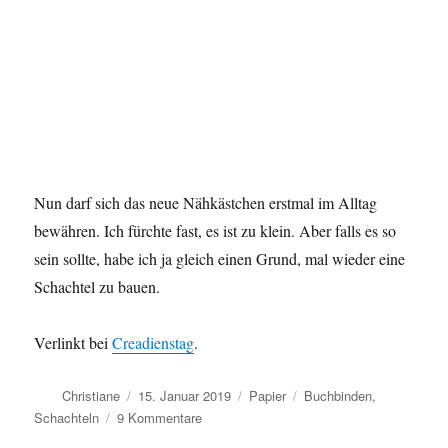
Nun darf sich das neue Nähkästchen erstmal im Alltag
bewähren. Ich fürchte fast, es ist zu klein. Aber falls es so
sein sollte, habe ich ja gleich einen Grund, mal wieder eine
Schachtel zu bauen.
Verlinkt bei
Creadienstag
.
Autor
Veröffentlicht
Kategorien
Schlagwörter
Christiane
15. Januar 2019
Papier
Buchbinden
,
am
zu
Schachteln
9 Kommentare
Neue