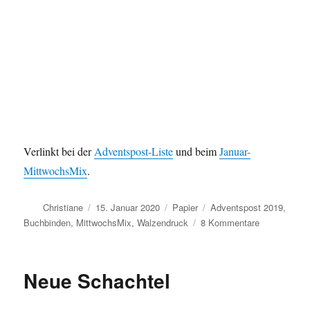
Verlinkt bei der
Adventspost-Liste
und beim
Januar-
MittwochsMix
.
Autor
Veröffentlicht
Kategorien
Schlagwörter
Christiane
15. Januar 2020
Papier
Adventspost 2019
,
am
zu
Buchbinden
,
MittwochsMix
,
Walzendruck
8 Kommentare
Adventspost
als
Buch
Neue Schachtel