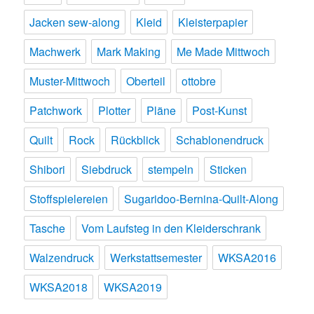
Jacken sew-along
Kleid
Kleisterpapier
Machwerk
Mark Making
Me Made Mittwoch
Muster-Mittwoch
Oberteil
ottobre
Patchwork
Plotter
Pläne
Post-Kunst
Quilt
Rock
Rückblick
Schablonendruck
Shibori
Siebdruck
stempeln
Sticken
Stoffspielereien
Sugaridoo-Bernina-Quilt-Along
Tasche
Vom Laufsteg in den Kleiderschrank
Walzendruck
Werkstattsemester
WKSA2016
WKSA2018
WKSA2019