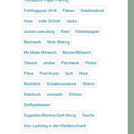
Frühlingspost 2018
Färben
Gelatinedruck
Hose
Indie Schnitt
Jacke
Jacken sew-along
Kleid
Kleisterpapier
Machwerk
Mark Making
Me Made Mittwoch
Muster-Mittwoch
Oberteil
ottobre
Patchwork
Plotter
Pläne
Post-Kunst
Quilt
Rock
Rückblick
Schablonendruck
Shibori
Siebdruck
stempeln
Sticken
Stoffspielereien
Sugaridoo-Bernina-Quilt-Along
Tasche
Vom Laufsteg in den Kleiderschrank