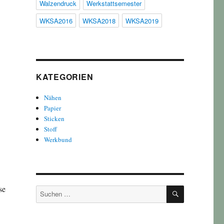
Walzendruck
Werkstattsemester
WKSA2016
WKSA2018
WKSA2019
KATEGORIEN
Nähen
Papier
Sticken
Stoff
Werkbund
se
SUCHEN
Suchen
nach: