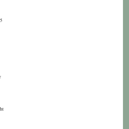
25
r
ht