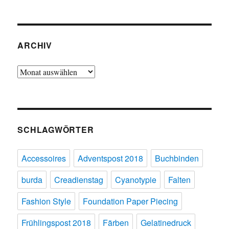
ARCHIV
Archiv
SCHLAGWÖRTER
Accessoires
Adventspost 2018
Buchbinden
burda
Creadienstag
Cyanotypie
Falten
Fashion Style
Foundation Paper Piecing
Frühlingspost 2018
Färben
Gelatinedruck