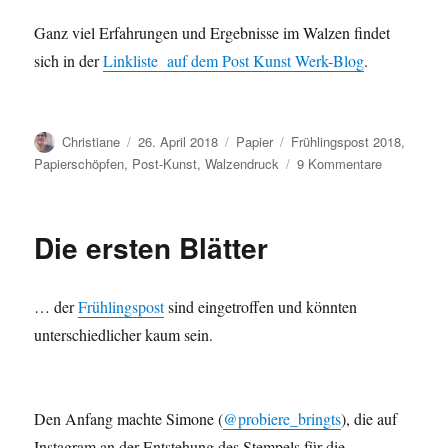
Ganz viel Erfahrungen und Ergebnisse im Walzen findet
sich in der
Linkliste auf dem Post Kunst Werk-Blog
.
Autor
Veröffentlicht
Kategorien
Schlagwörter
Christiane
26. April 2018
Papier
Frühlingspost 2018
,
am
zu
Papierschöpfen
,
Post-Kunst
,
Walzendruck
9 Kommentare
Meine
Frühlingspo
Die ersten Blätter
… der
Frühlingspost
sind eingetroffen und könnten
unterschiedlicher kaum sein.
Den Anfang machte Simone (
@probiere_bringts
), die auf
Instagram an der Entstehung des Stempels für die