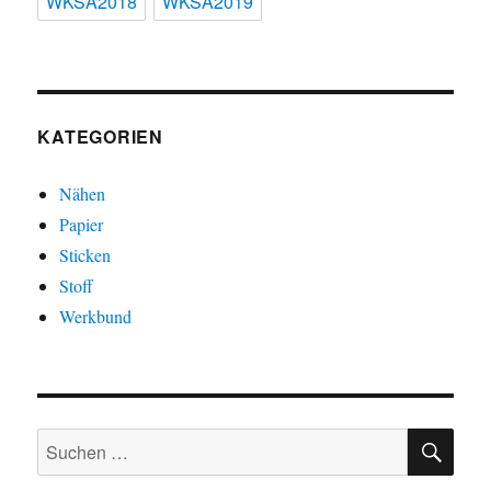
WKSA2018
WKSA2019
KATEGORIEN
Nähen
Papier
Sticken
Stoff
Werkbund
SU
Suchen
nach: