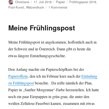
Autor
Veröffentlicht
Kategorien
Schlagwörter
Christiane
17. Juli 2018
Papier
Frühlingspost 2018
,
am
zu
Post-Kunst
,
Walzendruck
1 Kommentar
Das
war
die
Meine Frühlingspost
Frühlingspost
2018
der
Meine Frühlingspost ist angekommen, hoffentlich auch in
Gruppe
3
der Schweiz und in Österreich. Dann gibt es heute die
etwas längere Entstehungsgeschichte.
Den Anfang machte ein Papierschöpfkurs bei der
Papieroffizin
, den ich im Februar kurz nach der
Einladung
zu Frühlingspost
besuchte. Da reifte nämlich der Plan,
Papier in „Sanfter Morgentau“-Farbe herzustellen. Ich hatte
noch ein paar Eierpappen in grün-grau, die unter den
weißen Zellulose-Faserbrei kamen, zusammen mit etwas