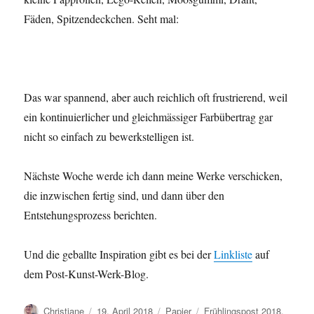
Fäden, Spitzendeckchen. Seht mal:
Das war spannend, aber auch reichlich oft frustrierend, weil
ein kontinuierlicher und gleichmässiger Farbübertrag gar
nicht so einfach zu bewerkstelligen ist.
Nächste Woche werde ich dann meine Werke verschicken,
die inzwischen fertig sind, und dann über den
Entstehungsprozess berichten.
Und die geballte Inspiration gibt es bei der
Linkliste
auf
dem Post-Kunst-Werk-Blog.
Autor
Veröffentlicht
Kategorien
Schlagwörter
Christiane
19. April 2018
Papier
Frühlingspost 2018
,