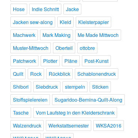
Hose
Indie Schnitt
Jacke
Jacken sew-along
Kleid
Kleisterpapier
Machwerk
Mark Making
Me Made Mittwoch
Muster-Mittwoch
Oberteil
ottobre
Patchwork
Plotter
Pläne
Post-Kunst
Quilt
Rock
Rückblick
Schablonendruck
Shibori
Siebdruck
stempeln
Sticken
Stoffspielereien
Sugaridoo-Bernina-Quilt-Along
Tasche
Vom Laufsteg in den Kleiderschrank
Walzendruck
Werkstattsemester
WKSA2016