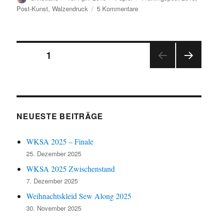
am
zu
Post-Kunst
,
Walzendruck
5 Kommentare
Die
ersten
Blätter
Seitennummerierung
SEITE
1
NÄC
der
HSTE
SEIT
Beiträge
E
NEUESTE BEITRÄGE
WKSA 2025 – Finale
25. Dezember 2025
WKSA 2025 Zwischenstand
7. Dezember 2025
Weihnachtskleid Sew Along 2025
30. November 2025