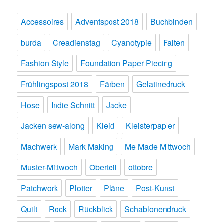
Accessoires
Adventspost 2018
Buchbinden
burda
Creadienstag
Cyanotypie
Falten
Fashion Style
Foundation Paper Piecing
Frühlingspost 2018
Färben
Gelatinedruck
Hose
Indie Schnitt
Jacke
Jacken sew-along
Kleid
Kleisterpapier
Machwerk
Mark Making
Me Made Mittwoch
Muster-Mittwoch
Oberteil
ottobre
Patchwork
Plotter
Pläne
Post-Kunst
Quilt
Rock
Rückblick
Schablonendruck