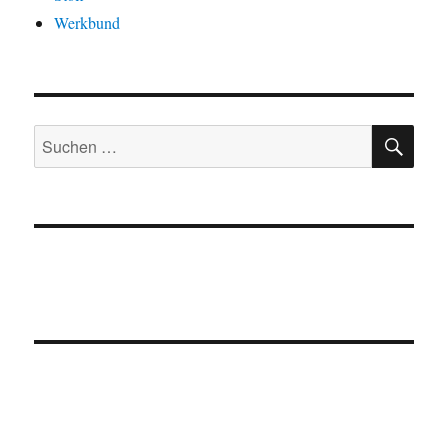
Werkbund
SU
Suchen
nach: