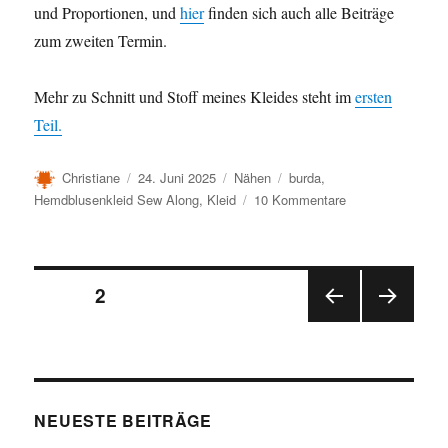
und Proportionen, und
hier
finden sich auch alle Beiträge
zum zweiten Termin.
Mehr zu Schnitt und Stoff meines Kleides steht im
ersten
Teil.
Autor
Veröffentlicht
Kategorien
Schlagwörter
Christiane
24. Juni 2025
Nähen
burda
,
am
zu
Hemdblusenkleid Sew Along
,
Kleid
10 Kommentare
Hemdblusen-
Sew-
Along,
Seitennummerierung
Teil
SEITE
2
2
VOR
NÄC
der
HERI
HSTE
GE
SEIT
Beiträge
SEIT
E
E
NEUESTE BEITRÄGE