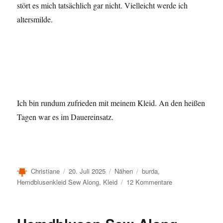
stört es mich tatsächlich gar nicht. Vielleicht werde ich
altersmilde.
Ich bin rundum zufrieden mit meinem Kleid. An den heißen
Tagen war es im Dauereinsatz.
Autor
Veröffentlicht
Kategorien
Schlagwörter
Christiane
20. Juli 2025
Nähen
burda
,
am
zu
Hemdblusenkleid Sew Along
,
Kleid
12 Kommentare
Hemdblusen
Sew
Along,