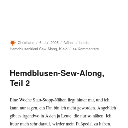
Autor
Veröffentlicht
Kategorien
Schlagwörter
Christiane
6. Juli 2025
Nähen
burda
,
am
zu
Hemdblusenkleid Sew Along
,
Kleid
14 Kommentare
Hemdblusen-
Sew-
Along,
Hemdblusen-Sew-Along,
Teil
3
Teil 2
Eine Woche Start-Stopp-Nähen liegt hinter mir, und ich
kann nur sagen, ein Fan bin ich nicht geworden. Angeblich
gibt es irgendwo in Asien ja Leute, die nur so nähen. Ich
freue mich sehr darauf, wieder mein Fußpedal zu haben.