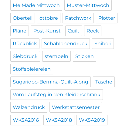
Me Made Mittwoch
Muster-Mittwoch
Oberteil
ottobre
Patchwork
Plotter
Pläne
Post-Kunst
Quilt
Rock
Rückblick
Schablonendruck
Shibori
Siebdruck
stempeln
Sticken
Stoffspielereien
Sugaridoo-Bernina-Quilt-Along
Tasche
Vom Laufsteg in den Kleiderschrank
Walzendruck
Werkstattsemester
WKSA2016
WKSA2018
WKSA2019