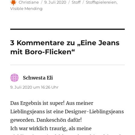
Autor
Veröffentlicht
Kategorien
Schlagwörter
Christiane
9. Juli 2020
Stoff
Stoffspielereien
,
am
Visible Mending
3 Kommentare zu „Eine Jeans
mit Boro-Flicken“
Schwesta Eli
sagt:
9. Juli 2020 um 16:26 Uhr
Das Ergebnis ist super! Aus meiner
Lieblingsjeans ist eine Designer-Lieblingsjeans
geworden. Dankeschön dafür!
Ich war wirklich traurig, als meine