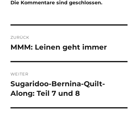
Die Kommentare sind geschlossen.
Beitragsnavigation
ZURÜCK
MMM: Leinen geht immer
Vorheriger
Beitrag:
WEITER
Sugaridoo-Bernina-Quilt-
Nächster
Beitrag:
Along: Teil 7 und 8