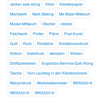
Jacken sew-along
Kleid
Kleisterpapier
Machwerk
Mark Making
Me Made Mittwoch
Muster-Mittwoch
Oberteil
ottobre
Patchwork
Plotter
Pläne
Post-Kunst
Quilt
Rock
Rückblick
Schablonendruck
Shibori
Siebdruck
stempeln
Sticken
Stoffspielereien
Sugaridoo-Bernina-Quilt-Along
Tasche
Vom Laufsteg in den Kleiderschrank
Walzendruck
Werkstattsemester
WKSA2016
WKSA2018
WKSA2019