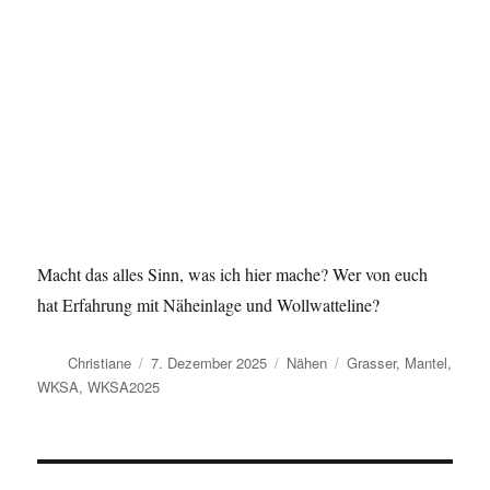
Macht das alles Sinn, was ich hier mache? Wer von euch
hat Erfahrung mit Näheinlage und Wollwatteline?
Autor
Veröffentlicht
Kategorien
Schlagwörter
Christiane
7. Dezember 2025
Nähen
Grasser
,
Mantel
,
am
WKSA
,
WKSA2025