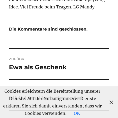
Idee. Viel Freude beim Tragen. LG Mandy
Die Kommentare sind geschlossen.
Beitragsnavigation
ZURÜCK
Ewa als Geschenk
Vorheriger
Beitrag:
WEITER
Cookies erleichtern die Bereitstellung unserer
MMM im Herbstmantel
Nächster
Dienste. Mit der Nutzung unserer Dienste
Beitrag:
erklären Sie sich damit einverstanden, dass wir
Cookies verwenden.
OK