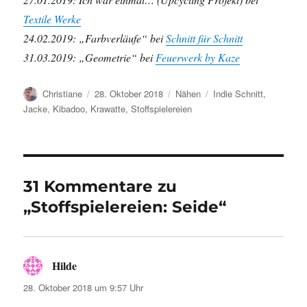
Textile Werke
24.02.2019: „Farbverläufe“ bei
Schnitt für Schnitt
31.03.2019: „Geometrie“ bei
Feuerwerk by Kaze
Autor
Veröffentlicht
Kategorien
Schlagwörter
Christiane
28. Oktober 2018
Nähen
Indie Schnitt
,
am
Jacke
,
Kibadoo
,
Krawatte
,
Stoffspielereien
31 Kommentare zu
„Stoffspielereien: Seide“
Hilde
sagt:
28. Oktober 2018 um 9:57 Uhr