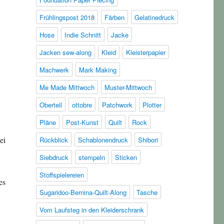
Frühlingspost 2018
Färben
Gelatinedruck
Hose
Indie Schnitt
Jacke
Jacken sew-along
Kleid
Kleisterpapier
Machwerk
Mark Making
Me Made Mittwoch
Muster-Mittwoch
Oberteil
ottobre
Patchwork
Plotter
Pläne
Post-Kunst
Quilt
Rock
ei
Rückblick
Schablonendruck
Shibori
Siebdruck
stempeln
Sticken
Stoffspielereien
es
Sugaridoo-Bernina-Quilt-Along
Tasche
Vom Laufsteg in den Kleiderschrank