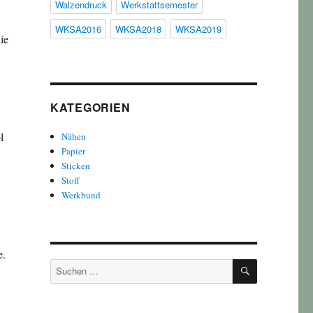
Walzendruck
Werkstattsemester
WKSA2016
WKSA2018
WKSA2019
ie
KATEGORIEN
l
Nähen
Papier
Sticken
Stoff
Werkbund
e.
SUCHEN
Suchen
nach: