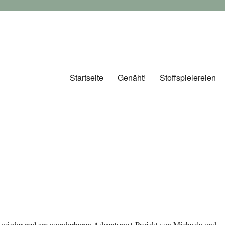
Startseite
Genäht!
Stoffspielereien
h wieder mal am wunderbaren Adventspost-Projekt von Michaela und