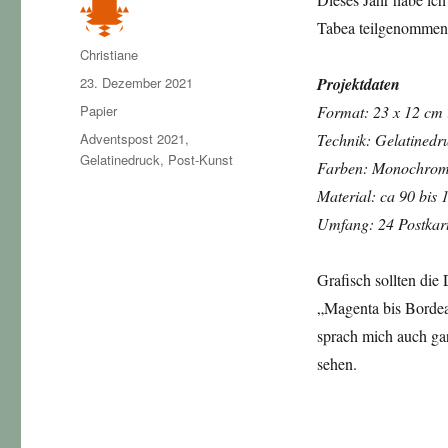
Tabea teilgenommen
Autor
Christiane
Veröffentlicht
23. Dezember 2021
Projektdaten
am
Kategorien
Papier
Format: 23 x 12 cm
Schlagwörter
Adventspost 2021
,
Technik: Gelatinedr
Gelatinedruck
,
Post-Kunst
Farben: Monochrome 
Material: ca 90 bis
Umfang: 24 Postkar
Grafisch sollten die
„Magenta bis Bordea
sprach mich auch gar
sehen.