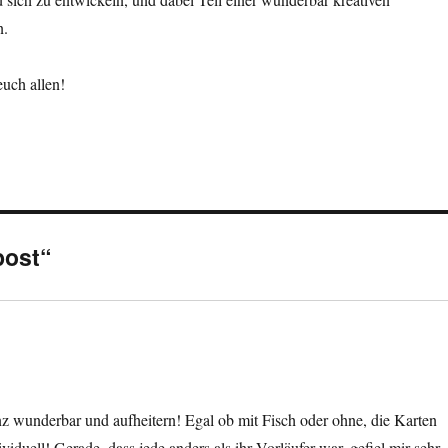
n.
uch allen!
post“
nz wunderbar und aufheitern! Egal ob mit Fisch oder ohne, die Karten
duell! Gerade, dass jede anders als ihr Vorläufer war, gefiel mir sehr.