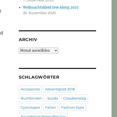
7. Dezember 2025
Weihnachtskleid Sew Along 2025
t
30. November 2025
nd
ARCHIV
Archiv
SCHLAGWÖRTER
Accessoires
Adventspost 2018
Buchbinden
burda
Creadienstag
Cyanotypie
Falten
Fashion Style
Foundation Paper Piecing