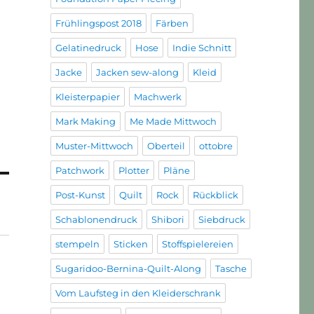
Frühlingspost 2018
Färben
Gelatinedruck
Hose
Indie Schnitt
Jacke
Jacken sew-along
Kleid
Kleisterpapier
Machwerk
Mark Making
Me Made Mittwoch
Muster-Mittwoch
Oberteil
ottobre
Patchwork
Plotter
Pläne
Post-Kunst
Quilt
Rock
Rückblick
Schablonendruck
Shibori
Siebdruck
stempeln
Sticken
Stoffspielereien
Sugaridoo-Bernina-Quilt-Along
Tasche
Vom Laufsteg in den Kleiderschrank