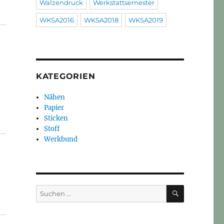
Walzendruck
Werkstattsemester
WKSA2016
WKSA2018
WKSA2019
KATEGORIEN
Nähen
Papier
Sticken
Stoff
Werkbund
SUCHEN
Suchen
nach: