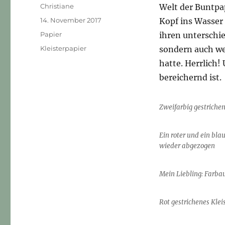
Autor
Christiane
Welt der Buntpap
Veröffentlicht
14. November 2017
Kopf ins Wasser 
am
Kategorien
Papier
ihren unterschi
Schlagwörter
Kleisterpapier
sondern auch wei
hatte. Herrlich!
bereichernd ist.
Zweifarbig gestrichen
Ein roter und ein bla
wieder abgezogen
Mein Liebling: Farbau
Rot gestrichenes Kle