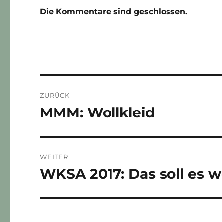
Die Kommentare sind geschlossen.
Beitragsnavigation
ZURÜCK
MMM: Wollkleid
Vorheriger
Beitrag:
WEITER
WKSA 2017: Das soll es 
Nächster
Beitrag: