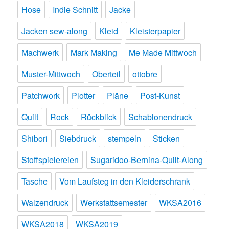
Hose
Indie Schnitt
Jacke
Jacken sew-along
Kleid
Kleisterpapier
Machwerk
Mark Making
Me Made Mittwoch
Muster-Mittwoch
Oberteil
ottobre
Patchwork
Plotter
Pläne
Post-Kunst
Quilt
Rock
Rückblick
Schablonendruck
Shibori
Siebdruck
stempeln
Sticken
Stoffspielereien
Sugaridoo-Bernina-Quilt-Along
Tasche
Vom Laufsteg in den Kleiderschrank
Walzendruck
Werkstattsemester
WKSA2016
WKSA2018
WKSA2019