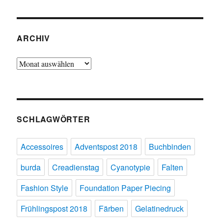
ARCHIV
Archiv
SCHLAGWÖRTER
Accessoires
Adventspost 2018
Buchbinden
burda
Creadienstag
Cyanotypie
Falten
Fashion Style
Foundation Paper Piecing
Frühlingspost 2018
Färben
Gelatinedruck