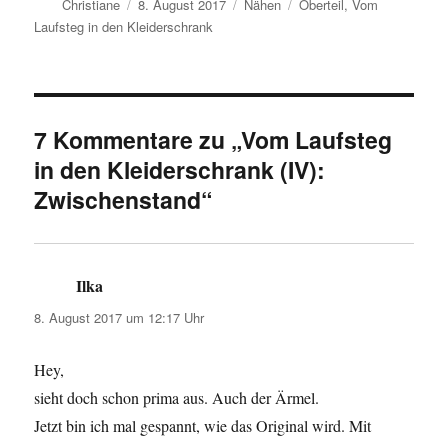
Autor
Veröffentlicht
Kategorien
Schlagwörter
Christiane
8. August 2017
Nähen
Oberteil
,
Vom
am
Laufsteg in den Kleiderschrank
7 Kommentare zu „Vom Laufsteg
in den Kleiderschrank (IV):
Zwischenstand“
Ilka
sagt:
8. August 2017 um 12:17 Uhr
Hey,
sieht doch schon prima aus. Auch der Ärmel.
Jetzt bin ich mal gespannt, wie das Original wird. Mit