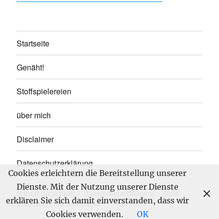
Startseite
Genäht!
Stoffspielereien
über mich
Disclaimer
Datenschutzerklärung
Cookies erleichtern die Bereitstellung unserer
Dienste. Mit der Nutzung unserer Dienste
Schnitt für Schnitt
Datenschutzerklärung
Stolz
erklären Sie sich damit einverstanden, dass wir
präsentiert von WordPress
Cookies verwenden.
OK