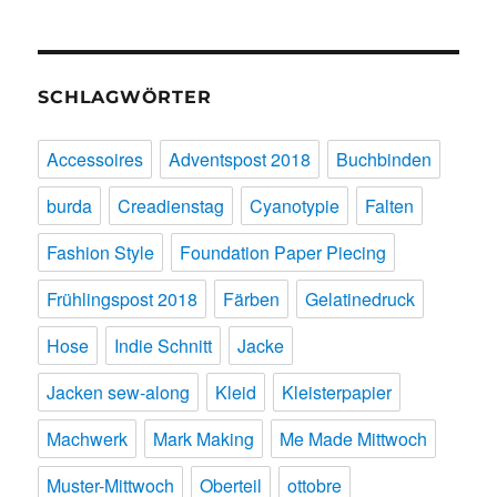
SCHLAGWÖRTER
Accessoires
Adventspost 2018
Buchbinden
burda
Creadienstag
Cyanotypie
Falten
Fashion Style
Foundation Paper Piecing
Frühlingspost 2018
Färben
Gelatinedruck
Hose
Indie Schnitt
Jacke
Jacken sew-along
Kleid
Kleisterpapier
Machwerk
Mark Making
Me Made Mittwoch
Muster-Mittwoch
Oberteil
ottobre