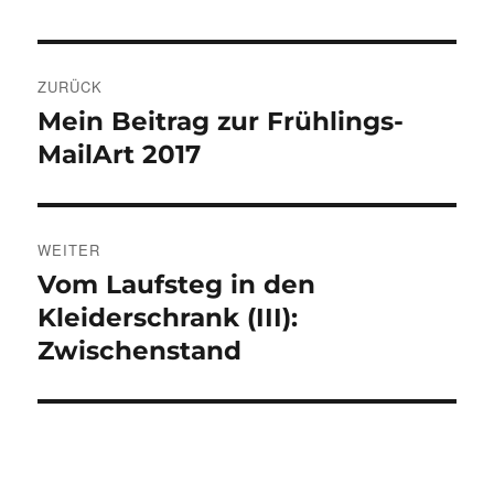
Beitragsnavigation
ZURÜCK
Mein Beitrag zur Frühlings-
Vorheriger
Beitrag:
MailArt 2017
WEITER
Vom Laufsteg in den
Nächster
Beitrag:
Kleiderschrank (III):
Zwischenstand