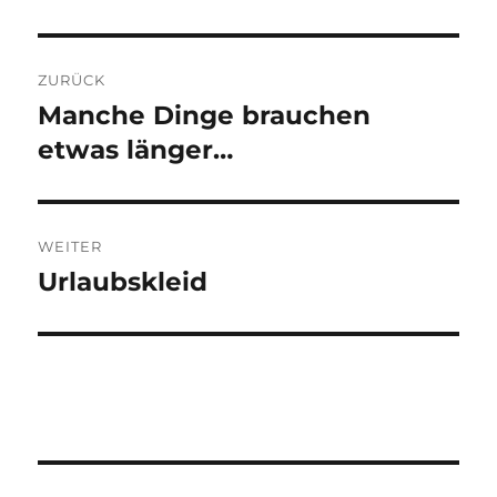
Beitragsnavigation
ZURÜCK
Manche Dinge brauchen
Vorheriger
Beitrag:
etwas länger…
WEITER
Urlaubskleid
Nächster
Beitrag: