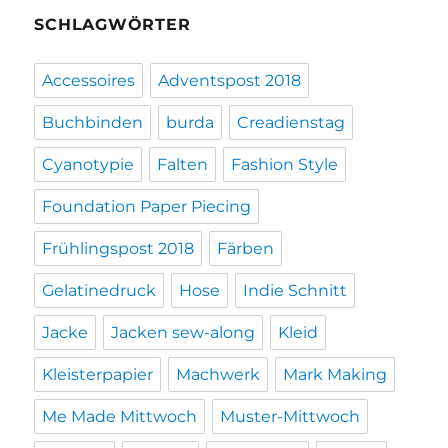
SCHLAGWÖRTER
Accessoires
Adventspost 2018
Buchbinden
burda
Creadienstag
Cyanotypie
Falten
Fashion Style
Foundation Paper Piecing
Frühlingspost 2018
Färben
Gelatinedruck
Hose
Indie Schnitt
Jacke
Jacken sew-along
Kleid
Kleisterpapier
Machwerk
Mark Making
Me Made Mittwoch
Muster-Mittwoch