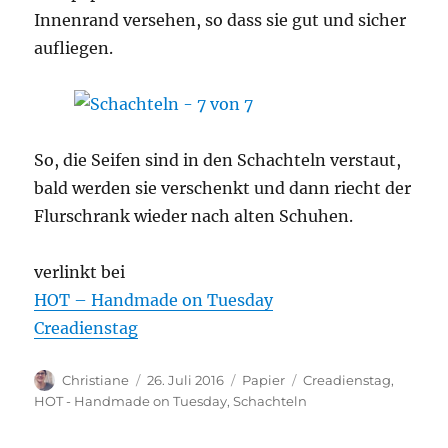
Innenrand versehen, so dass sie gut und sicher
aufliegen.
So, die Seifen sind in den Schachteln verstaut,
bald werden sie verschenkt und dann riecht der
Flurschrank wieder nach alten Schuhen.
verlinkt bei
HOT – Handmade on Tuesday
Creadienstag
Autor
Veröffentlicht
Kategorien
Schlagwörter
Christiane
26. Juli 2016
Papier
Creadienstag
,
am
HOT - Handmade on Tuesday
,
Schachteln