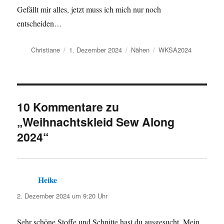
Gefällt mir alles, jetzt muss ich mich nur noch
entscheiden…
Autor
Veröffentlicht
Kategorien
Schlagwörter
Christiane
1. Dezember 2024
Nähen
WKSA2024
am
10 Kommentare zu
„Weihnachtskleid Sew Along
2024“
Heike
sagt:
2. Dezember 2024 um 9:20 Uhr
Sehr schöne Stoffe und Schnitte hast du ausgesucht. Mein