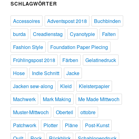
SCHLAGWÖRTER
Accessoires
Adventspost 2018
Buchbinden
burda
Creadienstag
Cyanotypie
Falten
Fashion Style
Foundation Paper Piecing
Frühlingspost 2018
Färben
Gelatinedruck
Hose
Indie Schnitt
Jacke
Jacken sew-along
Kleid
Kleisterpapier
Machwerk
Mark Making
Me Made Mittwoch
Muster-Mittwoch
Oberteil
ottobre
Patchwork
Plotter
Pläne
Post-Kunst
Quilt
Rock
Rückblick
Schablonendruck