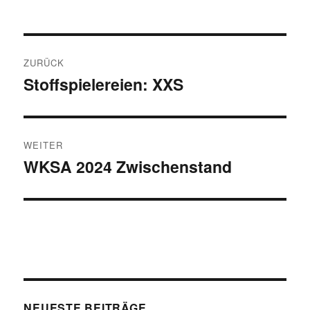
Beitragsnavigation
ZURÜCK
Stoffspielereien: XXS
Vorheriger
Beitrag:
WEITER
WKSA 2024 Zwischenstand
Nächster
Beitrag:
NEUESTE BEITRÄGE