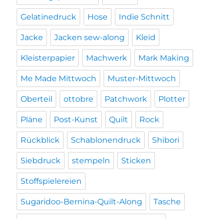
Gelatinedruck
Hose
Indie Schnitt
Jacke
Jacken sew-along
Kleid
Kleisterpapier
Machwerk
Mark Making
Me Made Mittwoch
Muster-Mittwoch
Oberteil
ottobre
Patchwork
Plotter
Pläne
Post-Kunst
Quilt
Rock
Rückblick
Schablonendruck
Shibori
Siebdruck
stempeln
Sticken
Stoffspielereien
Sugaridoo-Bernina-Quilt-Along
Tasche