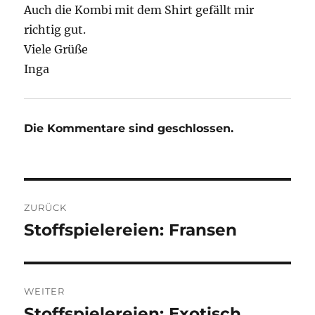
Auch die Kombi mit dem Shirt gefällt mir
richtig gut.
Viele Grüße
Inga
Die Kommentare sind geschlossen.
Beitragsnavigation
ZURÜCK
Stoffspielereien: Fransen
Vorheriger
Beitrag:
WEITER
Stoffspielereien: Exotisch
Nächster