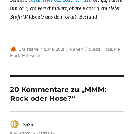
Schnitt:
burda style 04/2020, Nr. 111
, Gr. 42, Falten
um ca. 3 cm verschmälert, obere Kante 3 cm tiefer
Stoff: Wildseide aus dem Uralt-Bestand
Autor
Veröffentlicht
Kategorien
Schlagwörter
Christiane
5. Mai 2021
Nähen
burda
,
Hose
,
Me
am
Made Mittwoch
20 Kommentare zu „MMM:
Rock oder Hose?“
SaSa
sagt:
5. Mai 2021 um 11:22 Uhr