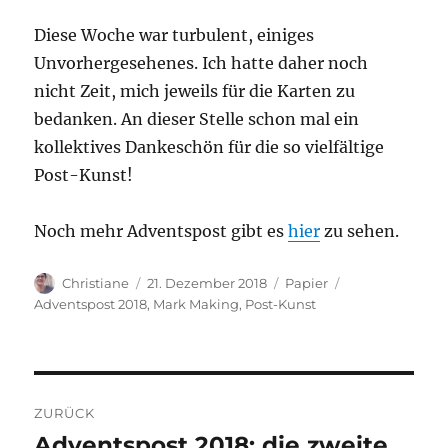
Diese Woche war turbulent, einiges
Unvorhergesehenes. Ich hatte daher noch
nicht Zeit, mich jeweils für die Karten zu
bedanken. An dieser Stelle schon mal ein
kollektives Dankeschön für die so vielfältige
Post-Kunst!
Noch mehr Adventspost gibt es
hier
zu sehen.
Autor
Veröffentlicht
Kategorien
Schlagwörter
Christiane
21. Dezember 2018
Papier
am
Adventspost 2018
,
Mark Making
,
Post-Kunst
Beitragsnavigation
ZURÜCK
Adventspost 2018: die zweite
Vorheriger