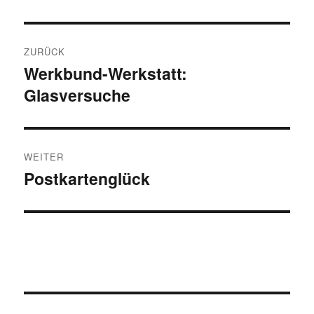
Beitragsnavigation
ZURÜCK
Werkbund-Werkstatt:
Vorheriger
Glasversuche
Beitrag:
WEITER
Postkartenglück
Nächster
Beitrag: