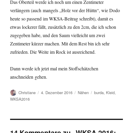
Das Oberteil werde ich noch um einen Zentimeter
verlängern (auch mangels „Holz vor der Hüttn“, wie Dodo
heute so passend im WKSA-Beitrag schreibt), damit es
etwas lockerer fällt, zusätzlich zu den 2cm, die ich schon
zugegeben habe, und den Saum vielleicht um zwei
Zentimeter kürzer machen. Mit dem Rest bin ich sehr
zufrieden. Die Weite im Rock ist ausreichend.
Dann werde ich jetzt mal mein Stoffschätzchen
anschneiden gehen.
Autor
Veröffentlicht
Kategorien
Schlagwörter
Christiane
4. Dezember 2016
Nähen
burda
,
Kleid
,
am
WKSA2016
14 Kommentare zu „WKSA 2016: