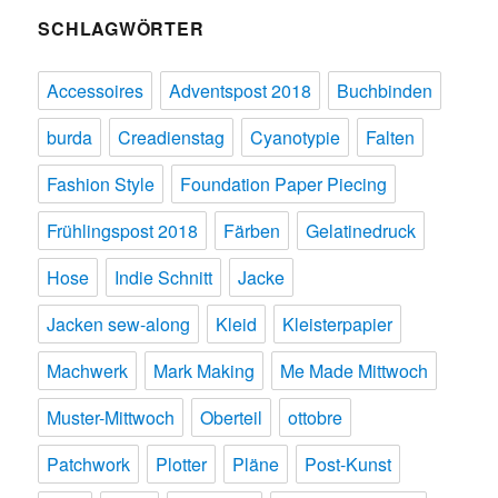
SCHLAGWÖRTER
Accessoires
Adventspost 2018
Buchbinden
burda
Creadienstag
Cyanotypie
Falten
Fashion Style
Foundation Paper Piecing
Frühlingspost 2018
Färben
Gelatinedruck
Hose
Indie Schnitt
Jacke
Jacken sew-along
Kleid
Kleisterpapier
Machwerk
Mark Making
Me Made Mittwoch
Muster-Mittwoch
Oberteil
ottobre
Patchwork
Plotter
Pläne
Post-Kunst