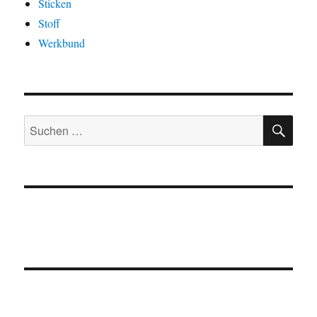
Sticken
Stoff
Werkbund
SU
Suchen
nach: