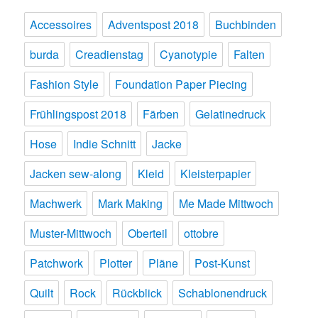
Accessoires
Adventspost 2018
Buchbinden
burda
Creadienstag
Cyanotypie
Falten
Fashion Style
Foundation Paper Piecing
Frühlingspost 2018
Färben
Gelatinedruck
Hose
Indie Schnitt
Jacke
Jacken sew-along
Kleid
Kleisterpapier
Machwerk
Mark Making
Me Made Mittwoch
Muster-Mittwoch
Oberteil
ottobre
Patchwork
Plotter
Pläne
Post-Kunst
Quilt
Rock
Rückblick
Schablonendruck