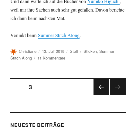
Und dann warte ich auf die Bücher von
Yumiko Higuchi
,
weil mir ihre Sachen auch sehr gut gefallen. Davon berichte
ich dann beim nächsten Mal.
Verlinkt beim
Summer Stitch Along
.
Autor
Veröffentlicht
Kategorien
Schlagwörter
Christiane
13. Juli 2019
Stoff
Sticken
,
Summer
am
zu
Stitch Along
11 Kommentare
Jetzt
stickt
sie
Seitennummerierung
auch
SEITE
3
noch…
VOR
der
HERI
GE
Beiträge
SEIT
E
NEUESTE BEITRÄGE