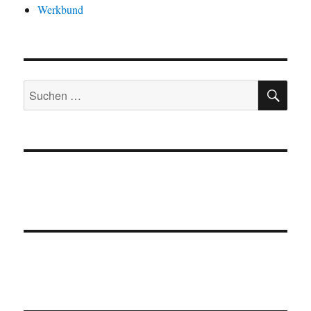
Werkbund
SU
Suchen
nach: