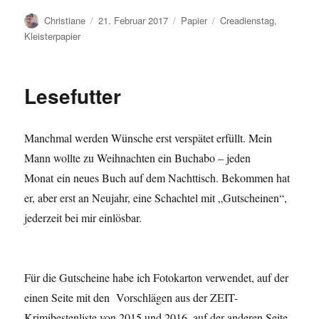
Autor
Veröffentlicht
Kategorien
Schlagwörter
Christiane
21. Februar 2017
Papier
Creadienstag
,
am
Kleisterpapier
Lesefutter
Manchmal werden Wünsche erst verspätet erfüllt. Mein
Mann wollte zu Weihnachten ein Buchabo – jeden
Monat ein neues Buch auf dem Nachttisch. Bekommen hat
er, aber erst an Neujahr, eine Schachtel mit „Gutscheinen“,
jederzeit bei mir einlösbar.
Für die Gutscheine habe ich Fotokarton verwendet, auf der
einen Seite mit den Vorschlägen aus der ZEIT-
Krimibestenliste von 2015 und 2016, auf der anderen Seite