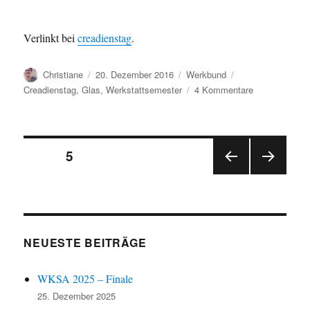
Verlinkt bei
creadienstag
.
Autor
Veröffentlicht
Kategorien
Schlagwörter
Christiane
20. Dezember 2016
Werkbund
am
zu
Creadienstag
,
Glas
,
Werkstattsemester
4 Kommentare
Werkbund-
Werkstatt:
Glasschale
Seitennummerierung
SEITE
5
VOR
NÄC
der
HERI
HSTE
GE
SEIT
Beiträge
SEIT
E
E
NEUESTE BEITRÄGE
WKSA 2025 – Finale
25. Dezember 2025