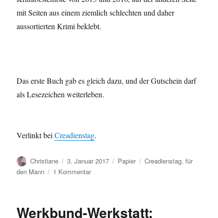
mit Seiten aus einem ziemlich schlechten und daher
aussortierten Krimi beklebt.
Das erste Buch gab es gleich dazu, und der Gutschein darf
als Lesezeichen weiterleben.
Verlinkt bei
Creadienstag
.
Autor
Veröffentlicht
Kategorien
Schlagwörter
Christiane
3. Januar 2017
Papier
Creadienstag
,
für
am
zu
den Mann
1 Kommentar
Lesefutter
Werkbund-Werkstatt: