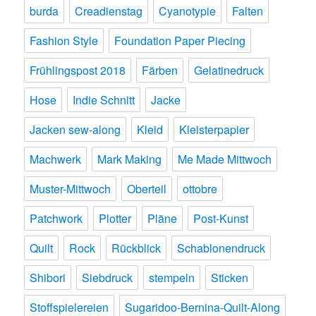
burda
Creadienstag
Cyanotypie
Falten
Fashion Style
Foundation Paper Piecing
Frühlingspost 2018
Färben
Gelatinedruck
Hose
Indie Schnitt
Jacke
Jacken sew-along
Kleid
Kleisterpapier
Machwerk
Mark Making
Me Made Mittwoch
Muster-Mittwoch
Oberteil
ottobre
Patchwork
Plotter
Pläne
Post-Kunst
Quilt
Rock
Rückblick
Schablonendruck
Shibori
Siebdruck
stempeln
Sticken
Stoffspielereien
Sugaridoo-Bernina-Quilt-Along