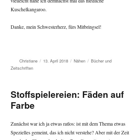
vielleicht nähe ich demnächst mal das niedliche
Kuschelkangaroo.
Danke, mein Schwesterherz, fürs Mitbringsel!
Autor
Veröffentlicht
Kategorien
Schlagwörter
Christiane
13. April 2018
Nähen
Bücher und
am
Zeitschriften
Stoffspielereien: Fäden auf
Farbe
Zunächst war ich ja etwas ratlos: ist mit dem Thema etwas
Spezielles gemeint, das ich nicht verstehe? Aber mit der Zeit