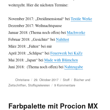
weitergeht. Hier die nächsten Termine:
November 2017: „Dreidimensional“ bei
Textile Werke
Dezember 2017: Weihnachtspause
Januar 2018: (Thema noch offen) bei
Machwerke
Februar 2018: „Gesichter“ bei
Nahtlust
März 2018: „Falten“ bei mir
April 2018: „Schlipse“ bei
Feuerwerk bei KaZe
Mai 2018: „Japan“ bei
Made with Blümchen
Juni 2018: (Thema noch offen) bei
Nahtzugabe
Autor
Veröffentlicht
Kategorien
Schlagwörter
Christiane
29. Oktober 2017
Stoff
Bücher und
am
zu
Zeitschriften
,
Stoffspielereien
9 Kommentare
Stoffspielereien:
Fäden
auf
Farbpalette mit Procion MX
Farbe