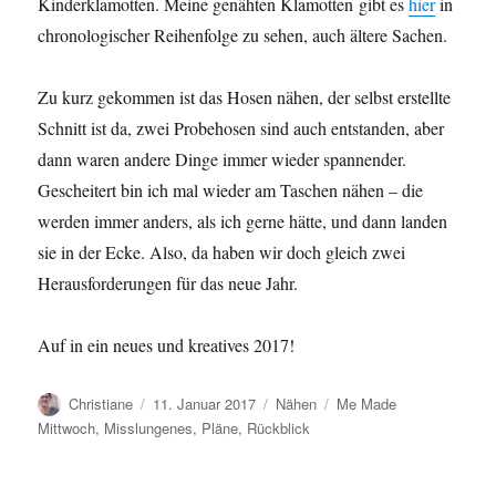
Kinderklamotten. Meine genähten Klamotten gibt es
hier
in
chronologischer Reihenfolge zu sehen, auch ältere Sachen.
Zu kurz gekommen ist das Hosen nähen, der selbst erstellte
Schnitt ist da, zwei Probehosen sind auch entstanden, aber
dann waren andere Dinge immer wieder spannender.
Gescheitert bin ich mal wieder am Taschen nähen – die
werden immer anders, als ich gerne hätte, und dann landen
sie in der Ecke. Also, da haben wir doch gleich zwei
Herausforderungen für das neue Jahr.
Auf in ein neues und kreatives 2017!
Autor
Veröffentlicht
Kategorien
Schlagwörter
Christiane
11. Januar 2017
Nähen
Me Made
am
Mittwoch
,
Misslungenes
,
Pläne
,
Rückblick