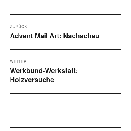
Beitragsnavigation
ZURÜCK
Advent Mail Art: Nachschau
Vorheriger
Beitrag:
WEITER
Werkbund-Werkstatt:
Nächster
Holzversuche
Beitrag: