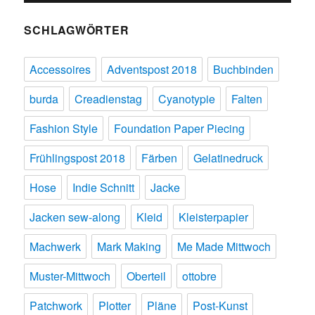
SCHLAGWÖRTER
Accessoires
Adventspost 2018
Buchbinden
burda
Creadienstag
Cyanotypie
Falten
Fashion Style
Foundation Paper Piecing
Frühlingspost 2018
Färben
Gelatinedruck
Hose
Indie Schnitt
Jacke
Jacken sew-along
Kleid
Kleisterpapier
Machwerk
Mark Making
Me Made Mittwoch
Muster-Mittwoch
Oberteil
ottobre
Patchwork
Plotter
Pläne
Post-Kunst